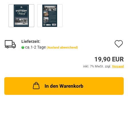
Lieferzeit:
A
ca.1-2 Tage
(Ausland abweichend)
d
19,90 EUR
M
inkl. 7% MwSt. zzgl.
Versand
In den Warenkorb