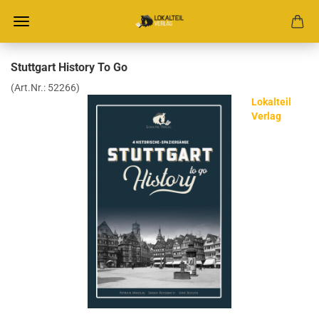
Stuttgart History To Go
(Art.Nr.:
52266
)
Lokalteil
Verlag